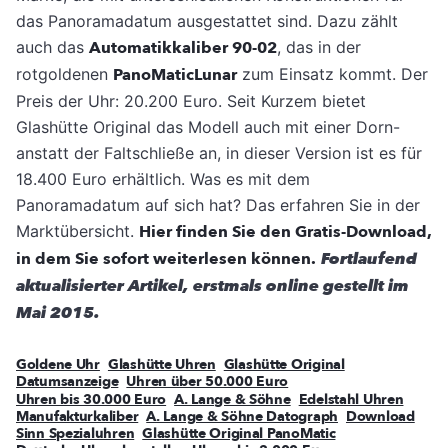
das Panoramadatum ausgestattet sind. Dazu zählt
auch das
Automatikkaliber 90-02
, das in der
rotgoldenen
PanoMaticLunar
zum Einsatz kommt. Der
Preis der Uhr: 20.200 Euro. Seit Kurzem bietet
Glashütte Original das Modell auch mit einer Dorn-
anstatt der Faltschließe an, in dieser Version ist es für
18.400 Euro erhältlich. Was es mit dem
Panoramadatum auf sich hat? Das erfahren Sie in der
Marktübersicht.
Hier finden Sie den Gratis-Download,
in dem Sie sofort weiterlesen können.
Fortlaufend
aktualisierter Artikel, erstmals online gestellt im
Mai 2015.
Goldene Uhr
Glashütte Uhren
Glashütte Original
Datumsanzeige
Uhren über 50.000 Euro
Uhren bis 30.000 Euro
A. Lange & Söhne
Edelstahl Uhren
Manufakturkaliber
A. Lange & Söhne Datograph
Download
Sinn Spezialuhren
Glashütte Original PanoMatic