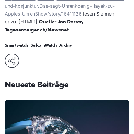
und-konjunktur/Das-sagt-Uhrenkoenig-Hayek-zu-
Apples-UhrenShow/story/16411126
lesen Sie mehr
dazu. [HTML1]
Quelle: Jan Derrer,
Tagesanzeiger.ch/Newsnet
Smartwatch
Seiko
iWatch
Archiv
Neueste Beiträge