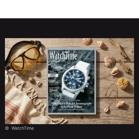
©
WatchTime