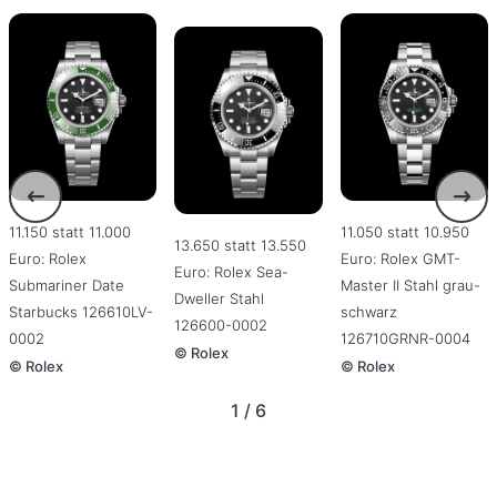
11.150 statt 11.000
11.050 statt 10.950
13.650 statt 13.550
Euro: Rolex
Euro: Rolex GMT-
Euro: Rolex Sea-
Submariner Date
Master II Stahl grau-
Dweller Stahl
Starbucks 126610LV-
schwarz
126600-0002
0002
126710GRNR-0004
©
Rolex
©
Rolex
©
Rolex
1 / 6