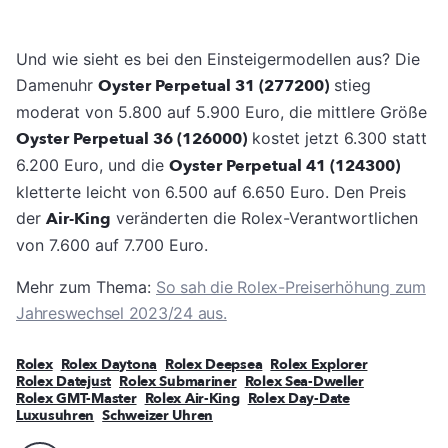
Und wie sieht es bei den Einsteigermodellen aus? Die
Damenuhr
Oyster Perpetual 31 (277200)
stieg
moderat von 5.800 auf 5.900 Euro, die mittlere Größe
Oyster Perpetual 36 (126000)
kostet jetzt 6.300 statt
6.200 Euro, und die
Oyster Perpetual 41 (124300)
kletterte leicht von 6.500 auf 6.650 Euro. Den Preis
der
Air-King
veränderten die Rolex-Verantwortlichen
von 7.600 auf 7.700 Euro.
Mehr zum Thema:
So sah die Rolex-Preiserhöhung zum
Jahreswechsel 2023/24 aus.
Rolex
Rolex Daytona
Rolex Deepsea
Rolex Explorer
Rolex Datejust
Rolex Submariner
Rolex Sea-Dweller
Rolex GMT-Master
Rolex Air-King
Rolex Day-Date
Luxusuhren
Schweizer Uhren