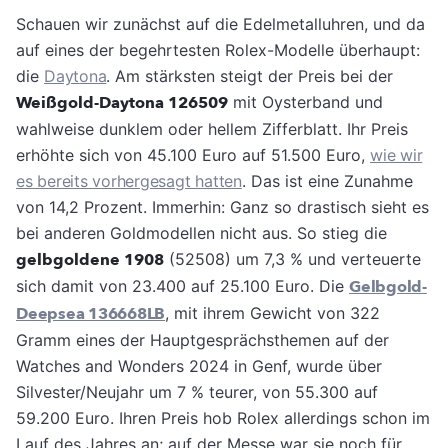
Schauen wir zunächst auf die Edelmetalluhren, und da
auf eines der begehrtesten Rolex-Modelle überhaupt:
die
Daytona
. Am stärksten steigt der Preis bei der
Weißgold-Daytona 126509
mit Oysterband und
wahlweise dunklem oder hellem Zifferblatt. Ihr Preis
erhöhte sich von 45.100 Euro auf 51.500 Euro,
wie wir
es bereits vorhergesagt hatten
. Das ist eine Zunahme
von 14,2 Prozent. Immerhin: Ganz so drastisch sieht es
bei anderen Goldmodellen nicht aus. So stieg die
gelbgoldene 1908
(52508) um 7,3 % und verteuerte
sich damit von 23.400 auf 25.100 Euro. Die
Gelbgold-
Deepsea 136668LB
, mit ihrem Gewicht von 322
Gramm eines der Hauptgesprächsthemen auf der
Watches and Wonders 2024 in Genf, wurde über
Silvester/Neujahr um 7 % teurer, von 55.300 auf
59.200 Euro. Ihren Preis hob Rolex allerdings schon im
Lauf des Jahres an; auf der Messe war sie noch für