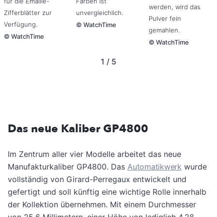
für die Emaille-
Farben ist
werden, wird das
Zifferblätter zur
unvergleichlich.
Pulver fein
Verfügung.
©
WatchTime
gemahlen.
©
WatchTime
©
WatchTime
1 / 5
Das neue Kaliber GP4800
Im Zentrum aller vier Modelle arbeitet das neue
Manufakturkaliber GP4800. Das
Automatikwerk
wurde
vollständig von Girard-Perregaux entwickelt und
gefertigt und soll künftig eine wichtige Rolle innerhalb
der Kollektion übernehmen. Mit einem Durchmesser
von 25,6 Millimetern, einer Höhe von lediglich 4,28