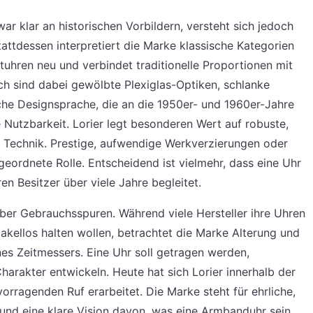
war klar an historischen Vorbildern, versteht sich jedoch
tattdessen interpretiert die Marke klassische Kategorien
tuhren neu und verbindet traditionelle Proportionen mit
sch sind dabei gewölbte Plexiglas-Optiken, schlanke
he Designsprache, die an die 1950er- und 1960er-Jahre
ie Nutzbarkeit. Lorier legt besonderen Wert auf robuste,
 Technik. Prestige, aufwendige Werkverzierungen oder
geordnete Rolle. Entscheidend ist vielmehr, dass eine Uhr
hren Besitzer über viele Jahre begleitet.
er Gebrauchsspuren. Während viele Hersteller ihre Uhren
makellos halten wollen, betrachtet die Marke Alterung und
ines Zeitmessers. Eine Uhr soll getragen werden,
arakter entwickeln. Heute hat sich Lorier innerhalb der
orragenden Ruf erarbeitet. Die Marke steht für ehrliche,
nd eine klare Vision davon, was eine Armbanduhr sein