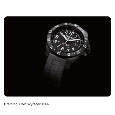
Breitling: Colt Skyracer
©
PR