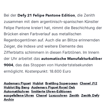
Bei der
Defy 21 Felipe Pantone Edition
, die Zenith
zusammen mit dem argentinisch-spanischen Künstler
Felipe Pantone kreiert hat, nimmt die Beschichtung der
Brücken einen Farbverlauf aus metallischen
Regenbogentönen auf. Auch die an Blitze erinnernden
Zeiger, die Indexe und weitere Elemente des
Zifferblatts schimmern in diesen Farbtönen. Im Innern
der Uhr arbeitet das
automatische Manufakturkaliber
9004
, das das Stoppen von Hundertstelsekunden
ermöglicht. Kostenpunkt: 18.600 Euro
Audemars Piguet
Hublot
Breitling Superocean
Chanel J12
Hublot Big Bang
Audemars Piguet Royal Oak
Automatikuhren
limitierte Uhren-Editionen
ausgefallene Uhren
Chanel
Luxusuhren
Zenith
Zenith Defy
Archiv