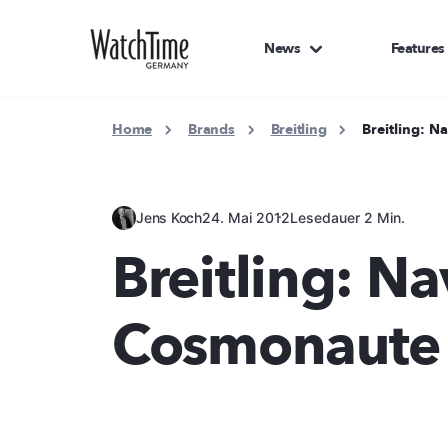
News
Features
Home
Brands
Breitling
Breitling: 
Jens Koch
24. Mai 2012
Lesedauer 2 Min.
Breitling: Na
Cosmonaute