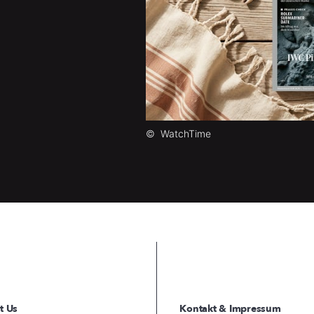
©
WatchTime
t Us
Kontakt & Impressum