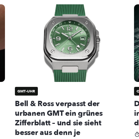
GMT-UHR
Bell & Ross verpasst der
D
urbanen GMT ein grünes
i
Zifferblatt – und sie sieht
d
besser aus denn je