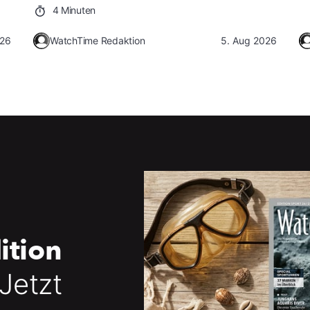
4 Minuten
026
WatchTime Redaktion
5. Aug 2026
ition
 Jetzt