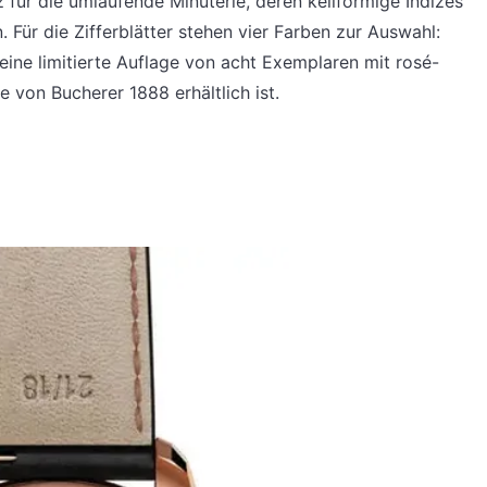
z für die umlaufende Minuterie, deren keilförmige Indizes
 Für die Zifferblätter stehen vier Farben zur Auswahl:
eine limitierte Auflage von acht Exemplaren mit rosé-
te von Bucherer 1888 erhältlich ist.