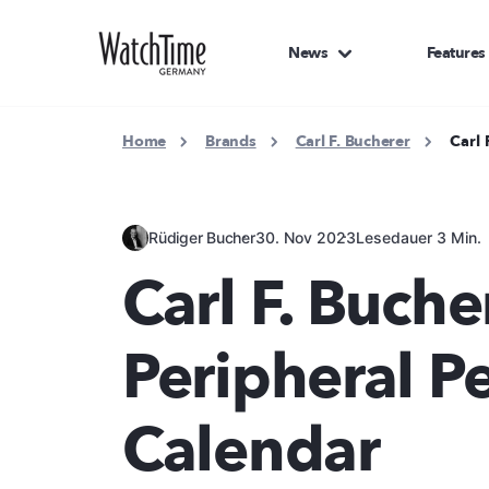
News
Features
Home
Brands
Carl F. Bucherer
Carl 
Rüdiger Bucher
30. Nov 2023
Lesedauer 3 Min.
Carl F. Buch
Peripheral P
Calendar