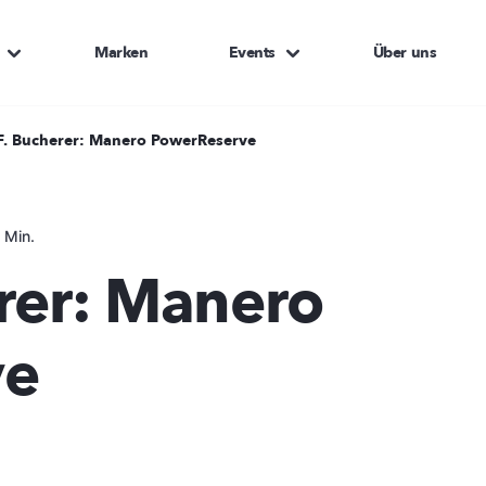
Marken
Events
Über uns
 F. Bucherer: Manero PowerReserve
 Min.
erer: Manero
ve