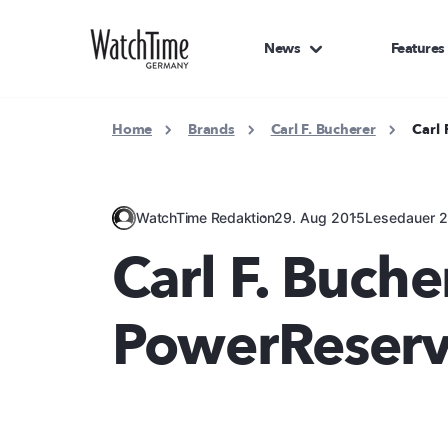
News
Features
Home
Brands
Carl F. Bucherer
Carl
WatchTime Redaktion
29. Aug 2015
Lesedauer 2
Carl F. Buch
PowerReser