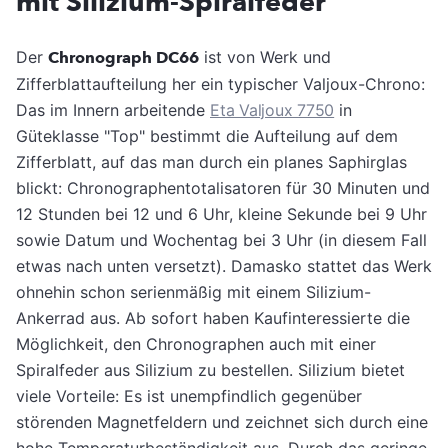
mit Silizium-Spiralfeder
Der
Chronograph DC66
ist von Werk und
Zifferblattaufteilung her ein typischer Valjoux-Chrono:
Das im Innern arbeitende
Eta Valjoux 7750
in
Güteklasse "Top" bestimmt die Aufteilung auf dem
Zifferblatt, auf das man durch ein planes Saphirglas
blickt: Chronographentotalisatoren für 30 Minuten und
12 Stunden bei 12 und 6 Uhr, kleine Sekunde bei 9 Uhr
sowie Datum und Wochentag bei 3 Uhr (in diesem Fall
etwas nach unten versetzt). Damasko stattet das Werk
ohnehin schon serienmäßig mit einem Silizium-
Ankerrad aus. Ab sofort haben Kaufinteressierte die
Möglichkeit, den Chronographen auch mit einer
Spiralfeder aus Silizium zu bestellen. Silizium bietet
viele Vorteile: Es ist unempfindlich gegenüber
störenden Magnetfeldern und zeichnet sich durch eine
hohe Temperaturbeständigkeit aus. Durch das geringe