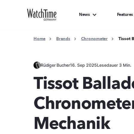
News
Features
Home
Brands
Chronometer
Tissot
Rüdiger Bucher
16. Sep 2025
Lesedauer 3 Min.
Tissot Balla
Chronometer
Mechanik