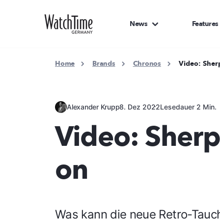
News
Features
Home
Brands
Chronos
Video: She
Alexander Krupp
8. Dez 2022
Lesedauer 2 Min.
Video: Sher
on
Was kann die neue Retro-Tauc