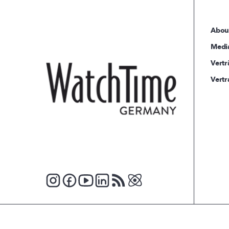
Abou
Medi
Vertr
Vertr