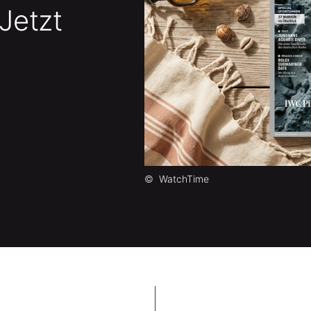
 Jetzt
©
WatchTime