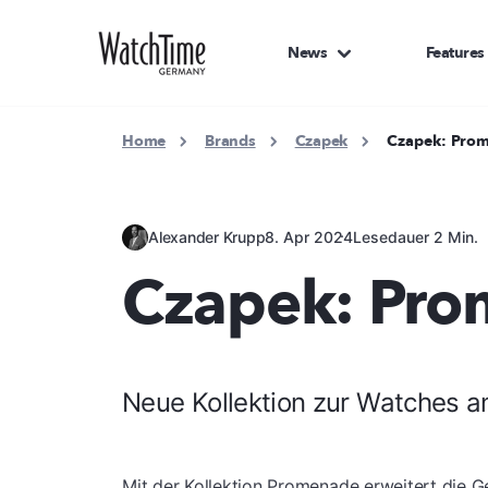
News
Features
Home
Brands
Czapek
Czapek: Pro
Alexander Krupp
8. Apr 2024
Lesedauer 2 Min.
Czapek: Pr
Neue Kollektion zur Watches 
Mit der Kollektion Promenade erweitert die 