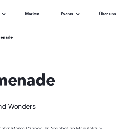
Marken
Events
Über uns
menade
omenade
and Wonders
Genfer Marke Czapek ihr Angebot an Manufaktur-