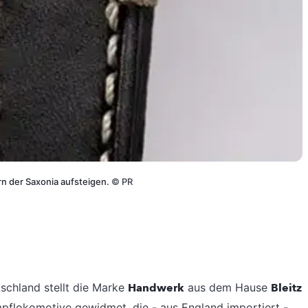
ern der Saxonia aufsteigen.
©
PR
schland stellt die Marke
Handwerk
aus dem Hause
Bleitz
mpflokomotive gewidmet, die - aus England importiert -