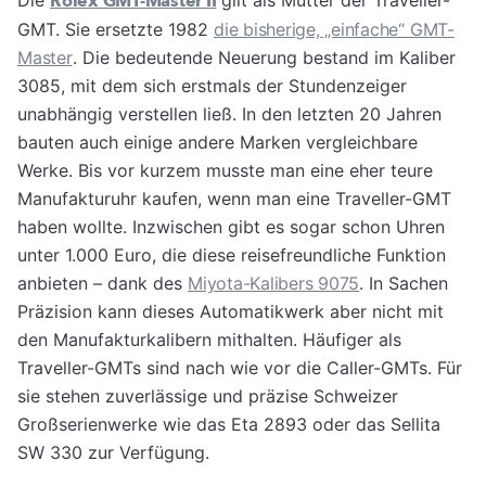
Die
Rolex GMT-Master II
gilt als Mutter der Traveller-
GMT. Sie ersetzte 1982
die bisherige, „einfache“ GMT-
Master
. Die bedeutende Neuerung bestand im Kaliber
3085, mit dem sich erstmals der Stundenzeiger
unabhängig verstellen ließ. In den letzten 20 Jahren
bauten auch einige andere Marken vergleichbare
Werke. Bis vor kurzem musste man eine eher teure
Manufakturuhr kaufen, wenn man eine Traveller-GMT
haben wollte. Inzwischen gibt es sogar schon Uhren
unter 1.000 Euro, die diese reisefreundliche Funktion
anbieten – dank des
Miyota-Kalibers 9075
. In Sachen
Präzision kann dieses Automatikwerk aber nicht mit
den Manufakturkalibern mithalten. Häufiger als
Traveller-GMTs sind nach wie vor die Caller-GMTs. Für
sie stehen zuverlässige und präzise Schweizer
Großserienwerke wie das Eta 2893 oder das Sellita
SW 330 zur Verfügung.