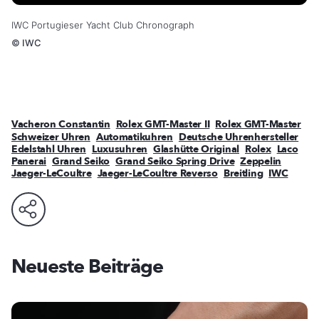
IWC Portugieser Yacht Club Chronograph
©
IWC
Vacheron Constantin
Rolex GMT-Master II
Rolex GMT-Master
Schweizer Uhren
Automatikuhren
Deutsche Uhrenhersteller
Edelstahl Uhren
Luxusuhren
Glashütte Original
Rolex
Laco
Panerai
Grand Seiko
Grand Seiko Spring Drive
Zeppelin
Jaeger-LeCoultre
Jaeger-LeCoultre Reverso
Breitling
IWC
Neueste Beiträge