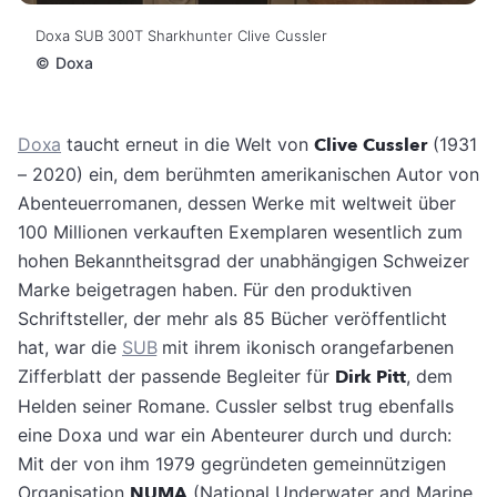
Doxa SUB 300T Sharkhunter Clive Cussler
©
Doxa
Doxa
taucht erneut in die Welt von
Clive Cussler
(1931
– 2020) ein, dem berühmten amerikanischen Autor von
Abenteuerromanen, dessen Werke mit weltweit über
100 Millionen verkauften Exemplaren wesentlich zum
hohen Bekanntheitsgrad der unabhängigen Schweizer
Marke beigetragen haben. Für den produktiven
Schriftsteller, der mehr als 85 Bücher veröffentlicht
hat, war die
SUB
mit ihrem
ikonisch orangefarbenen
Zifferblatt
der passende Begleiter für
Dirk Pitt
, dem
Helden seiner Romane. Cussler selbst trug ebenfalls
eine Doxa und war ein Abenteurer durch und durch:
Mit der von ihm 1979 gegründeten gemeinnützigen
Organisation
NUMA
(National Underwater and Marine