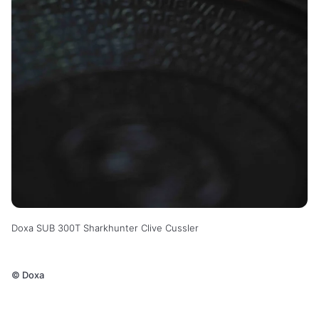
Doxa SUB 300T Sharkhunter Clive Cussler
©
Doxa