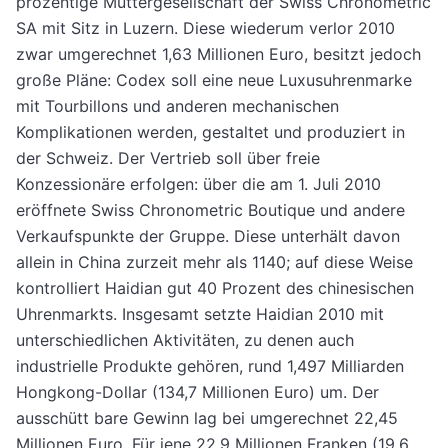
prozentige Muttergesellschaft der Swiss Chronometric
SA mit Sitz in Luzern. Diese wiederum verlor 2010
zwar umgerechnet 1,63 Millionen Euro, besitzt jedoch
große Pläne: Codex soll eine neue Luxusuhrenmarke
mit Tourbillons und anderen mechanischen
Komplikationen werden, gestaltet und produziert in
der Schweiz. Der Vertrieb soll über freie
Konzessionäre erfolgen: über die am 1. Juli 2010
eröffnete Swiss Chronometric Boutique und andere
Verkaufspunkte der Gruppe. Diese unterhält davon
allein in China zurzeit mehr als 1140; auf diese Weise
kontrolliert Haidian gut 40 Prozent des chinesischen
Uhrenmarkts. Insgesamt setzte Haidian 2010 mit
unterschiedlichen Aktivitäten, zu denen auch
industrielle Produkte gehören, rund 1,497 Milliarden
Hongkong-Dollar (134,7 Millionen Euro) um. Der
ausschütt bare Gewinn lag bei umgerechnet 22,45
Millionen Euro. Für jene 22,9 Millionen Franken (19,6