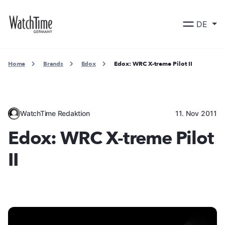
DE
Home
Brands
Edox
Edox: WRC X-treme Pilot II
WatchTime Redaktion
11. Nov 2011
Edox: WRC X-treme Pilot
II