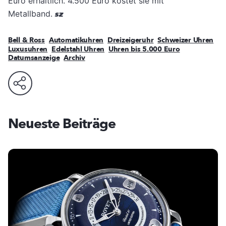
Euro erhältlich. 4.500 Euro kostet sie mit
Metallband.
sz
Bell & Ross
Automatikuhren
Dreizeigeruhr
Schweizer Uhren
Luxusuhren
Edelstahl Uhren
Uhren bis 5.000 Euro
Datumsanzeige
Archiv
Neueste Beiträge