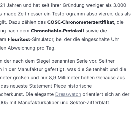
 21 Jahren und hat seit ihrer Gründung weniger als 3.000
iss-made Zeitmesser ein Testprogramm absolvieren, das als
gilt. Dazu zählen das
COSC-Chronometerzertifikat
, die
fung nach dem
Chronofiable-Protokoll
sowie die
 dem
Fleuritest
-Simulator, bei der die eingeschalte Uhr
unden Abweichung pro Tag.
in der nach dem Siegel benannten Serie vor. Seither
n in der Manufaktur gefertigt, was die Seltenheit und die
limeter großen und nur 8,9 Millimeter hohen Gehäuse aus
das neueste Statement Piece historische
acherkunst. Die elegante
Dresswatch
orientiert sich an der
005 mit Manufakturkaliber und Sektor-Zifferblatt.