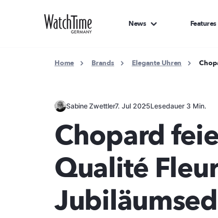
News
Features
Home
Brands
Elegante Uhren
Chopa
Sabine Zwettler
7. Jul 2025
Lesedauer 3 Min.
Chopard feie
Qualité Fleur
Jubiläumsedi