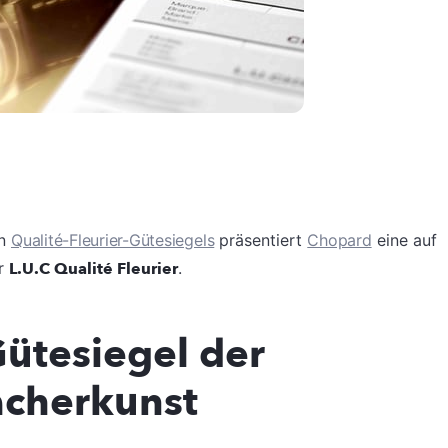
en
Qualité-Fleurier-Gütesiegels
präsentiert
Chopard
eine auf
er
L.U.C Qualité Fleurier
.
Gütesiegel der
cherkunst