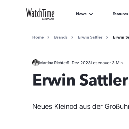
News
Features
Home
Brands
Erwin Sattler
Erwin Sa
Martina Richter
9. Dez 2023
Lesedauer 3 Min.
Erwin Sattler
Neues Kleinod aus der Großuh