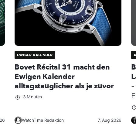
EWIGER KALENDER
Bovet Récital 31 macht den
B
Ewigen Kalender
L
alltagstauglicher als je zuvor
-
E
3 Minuten
026
WatchTime Redaktion
7. Aug 2026