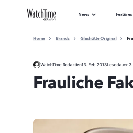
News
Features
Home
Brands
Glashütte Original
Fr
WatchTime Redaktion
13. Feb 2013
Lesedauer 3 
Frauliche Fak