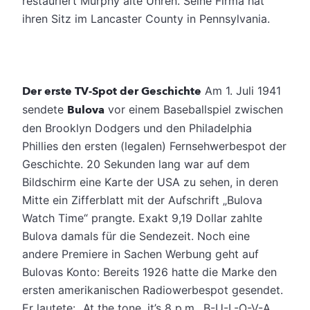
restauriert Murphy alte Uhren. Seine Firma hat
ihren Sitz im Lancaster County in Pennsylvania.
Der erste TV-Spot der Geschichte
Am 1. Juli 1941
sendete
Bulova
vor einem Baseballspiel zwischen
den Brooklyn Dodgers und den Philadelphia
Phillies den ersten (legalen) Fernsehwerbespot der
Geschichte. 20 Sekunden lang war auf dem
Bildschirm eine Karte der USA zu sehen, in deren
Mitte ein Zifferblatt mit der Aufschrift „Bulova
Watch Time“ prangte. Exakt 9,19 Dollar zahlte
Bulova damals für die Sendezeit. Noch eine
andere Premiere in Sachen Werbung geht auf
Bulovas Konto: Bereits 1926 hatte die Marke den
ersten amerikanischen Radiowerbespot gesendet.
Er lautete: „At the tone, it’s 8 p.m., B-U-L-O-V-A,