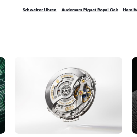
Schweizer Uhren
Audemars Piguet Royal Oak
Hamilt