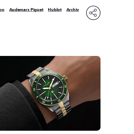
on
Audemars Piguet
Hublot
Archiv