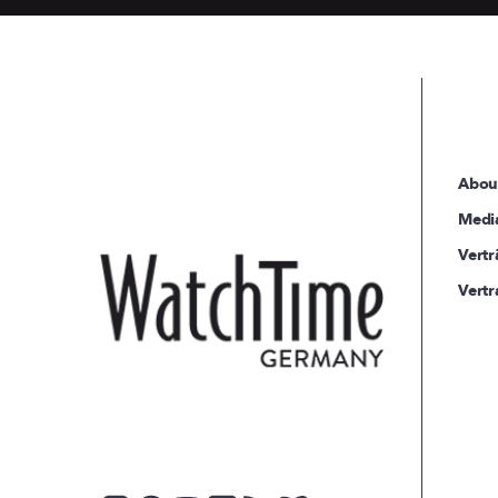
Abou
Medi
Vertr
Vertr