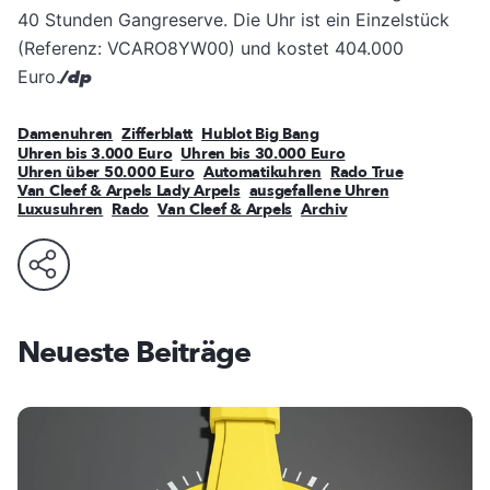
40 Stunden Gangreserve. Die Uhr ist ein Einzelstück
(Referenz: VCARO8YW00) und kostet 404.000
Euro.
/dp
Damenuhren
Zifferblatt
Hublot Big Bang
Uhren bis 3.000 Euro
Uhren bis 30.000 Euro
Uhren über 50.000 Euro
Automatikuhren
Rado True
Van Cleef & Arpels Lady Arpels
ausgefallene Uhren
Luxusuhren
Rado
Van Cleef & Arpels
Archiv
Neueste Beiträge