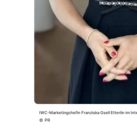
IWC-Marketingchefin Franziska Gsell Etterlin im In
©
PR