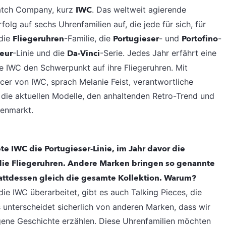
 Watch Company, kurz
IWC
. Das weltweit agierende
lg auf sechs Uhrenfamilien auf, die jede für sich, für
 die
Fliegeruhren
-Familie, die
Portugieser
- und
Portofino
-
eur
-Linie und die
Da-Vinci
-Serie. Jedes Jahr erfährt eine
te IWC den Schwerpunkt auf ihre Fliegeruhren. Mit
ficer von IWC, sprach Melanie Feist, verantwortliche
 die aktuellen Modelle, den anhaltenden Retro-Trend und
renmarkt.
te IWC die Portugieser-Linie, im Jahr davor die
die Fliegeruhren. Andere Marken bringen so genannte
tattdessen gleich die gesamte Kollektion. Warum?
 die IWC überarbeitet, gibt es auch Talking Pieces, die
unterscheidet sicherlich von anderen Marken, dass wir
igene Geschichte erzählen. Diese Uhrenfamilien möchten