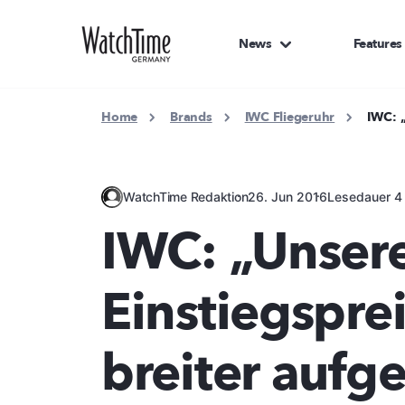
News
Features
Home
Brands
IWC Fliegeruhr
IWC: „
WatchTime Redaktion
26. Jun 2016
Lesedauer 4
IWC: „Unser
Einstiegsprei
breiter aufge