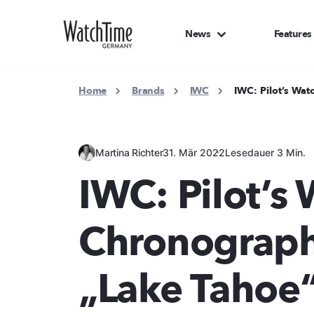
News
Features
Home
Brands
IWC
IWC: Pilot’s Wa
Martina Richter
31. Mär 2022
Lesedauer 3 Min.
IWC: Pilot’s
Chronograp
„Lake Tahoe