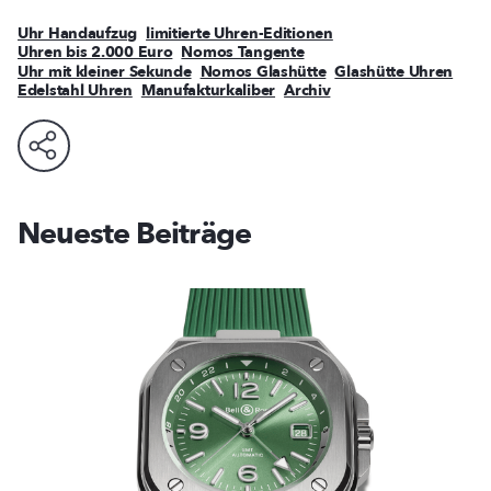
Uhr Handaufzug
limitierte Uhren-Editionen
Uhren bis 2.000 Euro
Nomos Tangente
Uhr mit kleiner Sekunde
Nomos Glashütte
Glashütte Uhren
Edelstahl Uhren
Manufakturkaliber
Archiv
Neueste Beiträge