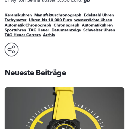
01 Ayrton Senna kostet 5.550 Euro.
gb
Keramikuhren
Manufakturchronograph
Edelstahl Uhren
Tachymeter
Uhren bis 10.000 Euro
wasserdichte Uhren
Automatik Chronograph
Chronograph
Automatikuhren
Sportuhren
TAG Heuer
Datumsanzeige
Schweizer Uhren
TAG Heuer Carrera
Archiv
Neueste Beiträge