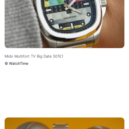
Mido Multifort TV Big Date S01E1
©
WatchTime