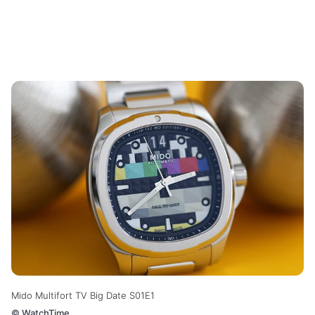
Mido Multifort TV Big Date S01E1
©
WatchTime