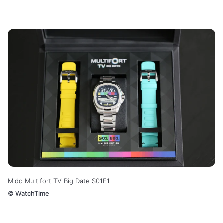
Mido Multifort TV Big Date S01E1
©
WatchTime