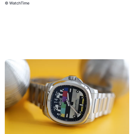
©
WatchTime