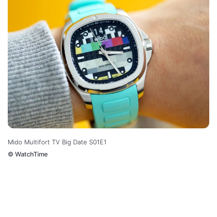
Mido Multifort TV Big Date S01E1
©
WatchTime