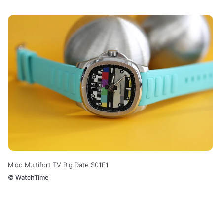
Mido Multifort TV Big Date S01E1
©
WatchTime