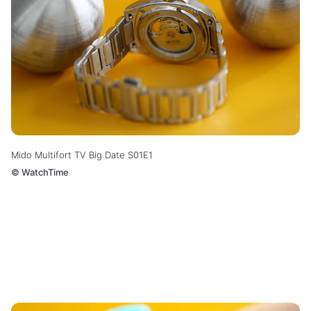
Mido Multifort TV Big Date S01E1
©
WatchTime