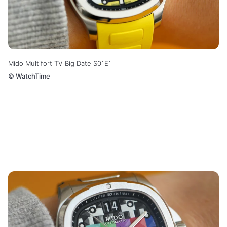
Mido Multifort TV Big Date S01E1
©
WatchTime