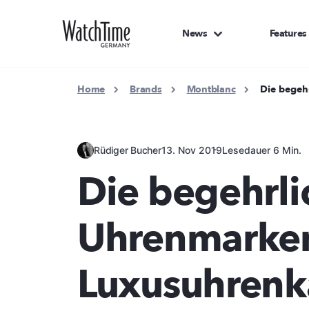
News
Features
Home
Brands
Montblanc
Die begeh
Rüdiger Bucher
13. Nov 2019
Lesedauer 6 Min.
Die begehrli
Uhrenmarken
Luxusuhrenk