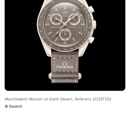
MoonSwatch Mission on Earth Desert, Referenz SO33T103
©
Swatch