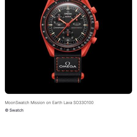
MoonSwatch Mission on Earth Lava SO33O100
©
Swatch