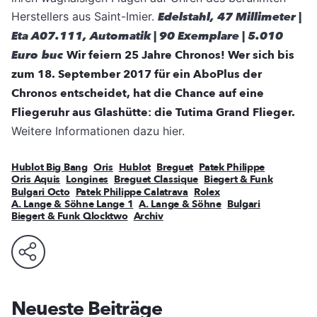
Herstellers aus Saint-Imier.
Edelstahl, 47 Millimeter |
Eta A07.111, ­Automatik | 90 Exemplare | 5.010
Euro
buc
Wir feiern 25 Jahre Chronos! Wer sich bis
zum 18. September 2017 für ein AboPlus der
Chronos entscheidet, hat die Chance auf eine
Fliegeruhr aus Glashütte: die Tutima Grand Flieger.
Weitere Informationen dazu hier.
Hublot Big Bang
Oris
Hublot
Breguet
Patek Philippe
Oris Aquis
Longines
Breguet Classique
Biegert & Funk
Bulgari Octo
Patek Philippe Calatrava
Rolex
A. Lange & Söhne Lange 1
A. Lange & Söhne
Bulgari
Biegert & Funk Qlocktwo
Archiv
Neueste Beiträge