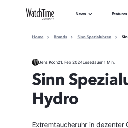
News
Features
Home
Brands
Sinn Spezialuhren
Sin
Jens Koch
21. Feb 2024
Lesedauer 1 Min.
Sinn Spezial
Hydro
Extremtaucheruhr in dezenter