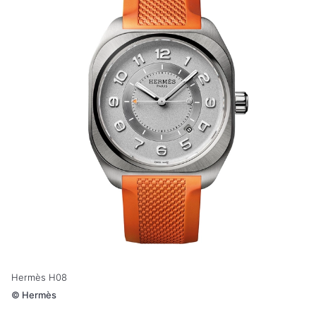
Hermès H08
©
Hermès