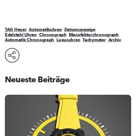
TAG Heuer
Automatikuhren
Datumsanzeige
Edelstahl Uhren
Chronograph
Manufakturchronograph
Automatik Chronograph
Luxusuhren
Tachymeter
Archiv
Neueste Beiträge