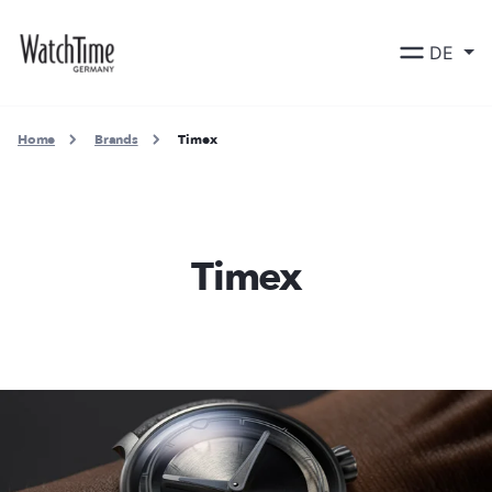
DE
Home
Brands
Timex
Timex