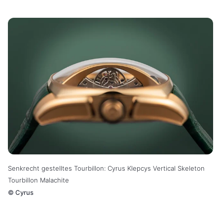
Senkrecht gestelltes Tourbillon: Cyrus Klepcys Vertical Skeleton
Tourbillon Malachite
©
Cyrus