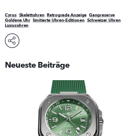
Cyrus
Skelettuhren
Retrograde Anzeige
Gangreserve
Goldene Uhr
limitierte Uhren-Editionen
Schweizer Uhren
Luxusuhren
Neueste Beiträge