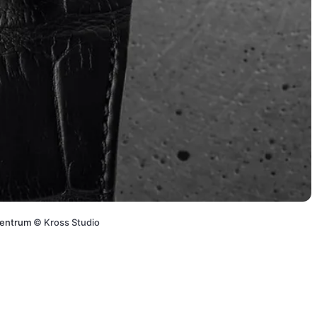
 Zentrum
©
Kross Studio