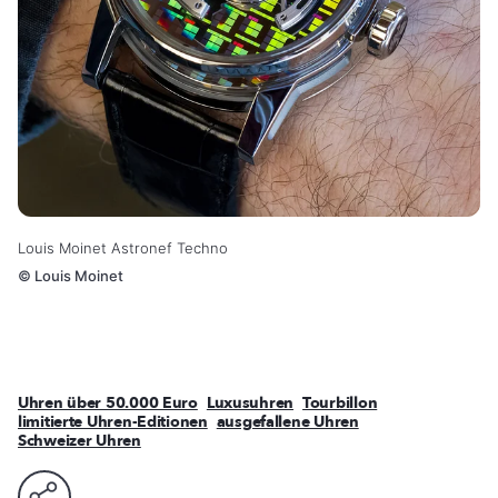
Louis Moinet Astronef Techno
©
Louis Moinet
Uhren über 50.000 Euro
Luxusuhren
Tourbillon
limitierte Uhren-Editionen
ausgefallene Uhren
Schweizer Uhren