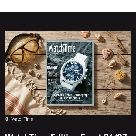
©
WatchTime