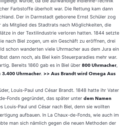
stillgelegt wurde, da die aufwändige Indienne-Technik
scher Farbstoffe überholt war. Die Rettung kam dann
schland. Der in Darmstadt geborene Ernst Schüler zog
 als Mitglied des Stadtrats nach Möglichkeiten, die
ätze in der Textilindustrie verloren hatten. 1844 setzte
ie nach Biel zogen, um ein Geschäft zu eröffnen, drei
ald schon wanderten viele Uhrmacher aus dem Jura ein
bst dann noch, als Biel kein Steuerparadies mehr war.
rtig. Bereits 1860 gab es in Biel über
800 Uhrmacher
,
n
3.400 Uhrmacher
.
>> Aus Brandt wird Omega
Aus
er, Louis-Paul und César Brandt. 1848 hatte ihr Vater
de-Fonds gegründet, das später unter
dem Namen
s Louis-Paul und César nach Biel, denn sie wollten
ertigung aufbauen. In La Chaux-de-Fonds, wie auch im
äubte man sich nämlich gegen die neuen Methoden der