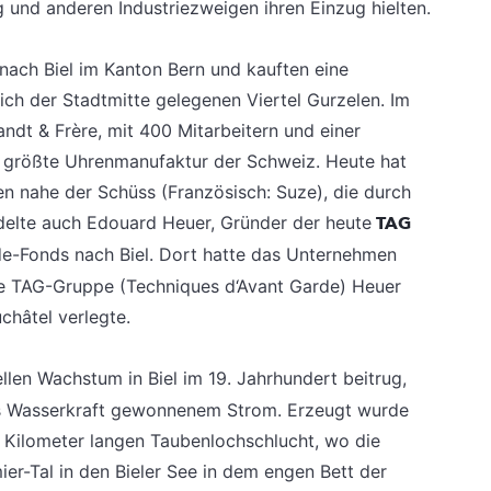
g und anderen Industriezweigen ihren Einzug hielten.
nach Biel im Kanton Bern und kauften eine
ch der Stadtmitte gelegenen Viertel Gurzelen. Im
ndt & Frère, mit 400 Mitarbeitern und einer
 größte Uhrenmanufaktur der Schweiz. Heute hat
n nahe der Schüss (Französisch: Suze), die durch
iedelte auch Edouard Heuer, Gründer der heute
TAG
-Fonds nach Biel. Dort hatte das Unternehmen
 die TAG-Gruppe (Techniques d‘Avant Garde) Heuer
châtel verlegte.
ellen Wachstum in Biel im 19. Jahrhundert beitrug,
us Wasserkraft gewonnenem Strom. Erzeugt wurde
b Kilometer langen Taubenlochschlucht, wo die
er-Tal in den Bieler See in dem engen Bett der