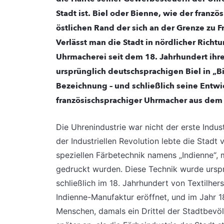
Stadt ist. Biel oder Bienne, wie der franz
östlichen Rand der sich an der Grenze zu 
Verlässt man die Stadt in nördlicher Rich
Uhrmacherei seit dem 18. Jahrhundert ihr
ursprünglich deutschsprachigen Biel in „Bi
Bezeichnung – und schließlich seine Ent
französischsprachiger Uhrmacher aus dem 
Die Uhrenindustrie war nicht der erste Indu
der Industriellen Revolution lebte die Stadt 
speziellen Färbetechnik namens „Indienne“,
gedruckt wurden. Diese Technik wurde urspr
schließlich im 18. Jahrhundert von Textilher
Indienne-Manufaktur eröffnet, und im Jahr 1
Menschen, damals ein Drittel der Stadtbevöl