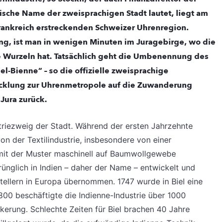
ösische Name der zweisprachigen Stadt lautet, liegt am
Frankreich erstreckenden Schweizer Uhrenregion.
tung, ist man in wenigen Minuten im Juragebirge, wo die
e Wurzeln hat. Tatsächlich geht die Umbenennung des
el-Bienne“ – so die offizielle zweisprachige
wicklung zur Uhrenmetropole auf die Zuwanderung
Jura zurück.
striezweig der Stadt. Während der ersten Jahrzehnte
von der Textilindustrie, insbesondere von einer
 mit der Muster maschinell auf Baumwollgewebe
ünglich in Indien – daher der Name – entwickelt und
stellern in Europa übernommen. 1747 wurde in Biel eine
800 beschäftigte die Indienne-Industrie über 1000
kerung. Schlechte Zeiten für Biel brachen 40 Jahre