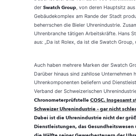
der
Swatch Group
, von deren Hauptsitz aus
Gebäudekomplex am Rande der Stadt produ
beherrschen die Bieler Uhrenindustrie. Zusam
Uhrenbranche tätigen Arbeitskräfte. Hans Stö
aus: „Da ist Rolex, da ist die Swatch Group, 
Auch haben mehrere Marken der Swatch Grou
Darüber hinaus sind zahllose Unternehmen hi
Uhrenkomponenten beliefern und Dienstleist
Verband der Schweizerischen Uhrenindustrie, 
Chronometerprüfstelle
COSC. Insgesamt st
Schweizer Uhrenindustrie
– gar nicht schl
Dabei ist die Uhrenindustrie nicht der größ
Dienstleistungen, das Gesundheitswesen 
die Hälfte seiner Gewerbesteuern der Uhren