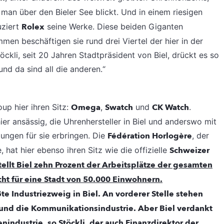
 man über den Bieler See blickt. Und in einem riesigen
ziert
Rolex
seine Werke. Diese beiden Giganten
men beschäftigen sie rund drei Viertel der hier in der
ckli, seit 20 Jahren Stadtpräsident von Biel, drückt es so
und da sind all die anderen.“
p hier ihren Sitz:
Omega
,
Swatch
und
CK Watch
.
er ansässig, die Uhrenhersteller in Biel und anderswo mit
ungen für sie erbringen. Die
Fédération Horlogère
, der
hat hier ebenso ihren Sitz wie die offizielle
Schweizer
ellt Biel
zehn Prozent der Arbeitsplätze der gesamten
echt für eine Stadt von 50.000 Einwohnern.
te Industriezweig in Biel. An vorderer Stelle stehen
und die Kommunikationsindustrie. Aber Biel verdankt
industrie, so Stöckli, der auch Finanzdirektor der