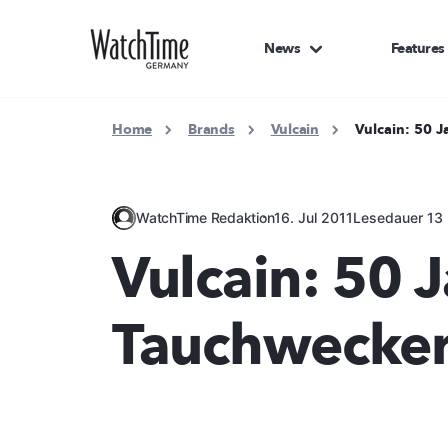
News
Features
Home
Brands
Vulcain
Vulcain: 50 
WatchTime Redaktion
16. Jul 2011
Lesedauer 13 
Vulcain: 50 
Tauchwecke