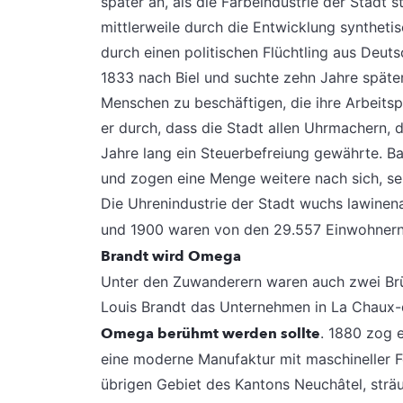
später an, als die Färbeindustrie der Stadt 
mittlerweile durch die Entwicklung syntheti
durch einen politischen Flüchtling aus Deut
1833 nach Biel und suchte zehn Jahre später
Menschen zu beschäftigen, die ihre Arbeitspl
er durch, dass die Stadt allen Uhrmachern, d
Jahre lang ein Steuerbefreiung gewährte. B
und zogen eine Menge weitere nach sich, sel
Die Uhrenindustrie der Stadt wuchs lawinena
und 1900 waren von den 29.557 Einwohner
Brandt wird Omega
Unter den Zuwanderern waren auch zwei Brüd
Louis Brandt das Unternehmen in La Chaux-
Omega berühmt werden sollte
. 1880 zog e
eine moderne Manufaktur mit maschineller F
übrigen Gebiet des Kantons Neuchâtel, str