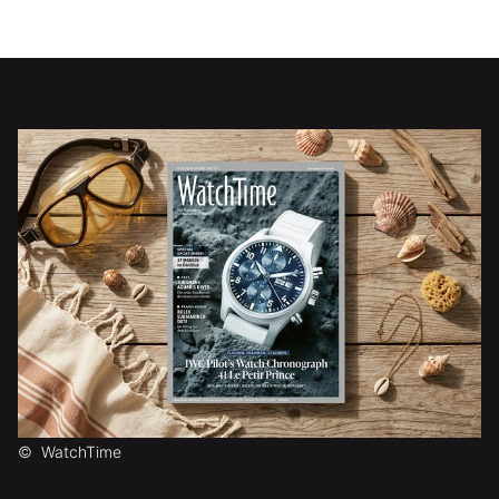
©
WatchTime