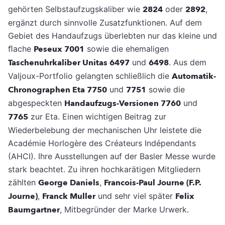
gehörten Selbstaufzugskaliber wie
2824
oder
2892
,
ergänzt durch sinnvolle Zusatzfunktionen. Auf dem
Gebiet des Handaufzugs überlebten nur das kleine und
ﬂache
Peseux 7001
sowie die ehemaligen
Taschenuhrkaliber Unitas 6497
und
6498
. Aus dem
Valjoux-Portfolio gelangten schließlich die
Automatik-
Chronographen Eta 7750
und
7751
sowie die
abgespeckten
Handaufzugs-Versionen 7760
und
7765
zur Eta. Einen wichtigen Beitrag zur
Wiederbelebung der mechanischen Uhr leistete die
Académie Horlogère des Créateurs Indépendants
(AHCI). Ihre Ausstellungen auf der Basler Messe wurde
stark beachtet. Zu ihren hochkarätigen Mitgliedern
zählten
George Daniels
,
Francois-Paul Journe (F.P.
Journe)
,
Franck Muller
und sehr viel später
Felix
Baumgartner
, Mitbegründer der Marke Urwerk.