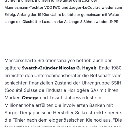
Günter Blümlein: Blümlein führte unter dem Dach der
Mannesmann-Tochter VDO IWC und Jaeger-LeCoultre wieder zum
Erfolg. Anfang der 1990er-Jahre belebte er gemeinsam mit Walter
Lange die Glashütter Luxusmarke A. Lange & Söhne wieder.
©
PR
Messerscharfe Situationsanalyse betrieb auch der
spätere
Swatch-Gründer Nicolas G. Hayek
. Ende 1980
erreichte den Unternehmensberater die Botschaft vom
schlechten ﬁnanziellen Zustand der Uhrengruppe SSIH
(Société Suisse de l’Industrie Horlogère SA) mit ihren
Marken
Omega
und Tissot. Jahresverluste in
Millionenhöhe erfüllten die involvierten Banken mit
Sorge. Der japanische Hersteller Seiko streckte bereits
die Fühler nach dem eidgenössischen Kleinod aus. "Die