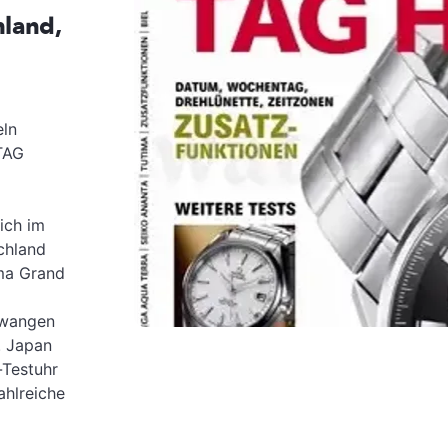
land,
eln
 TAG
m
sich im
schland
ima Grand
twangen
. Japan
-Testuhr
ahlreiche