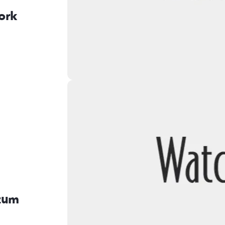
ork
 zum