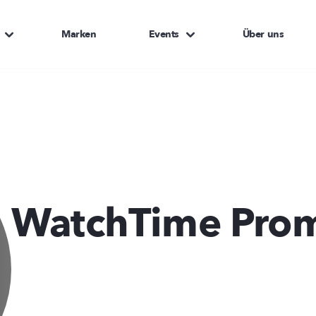
Marken
Events
Über uns
WatchTime Pro