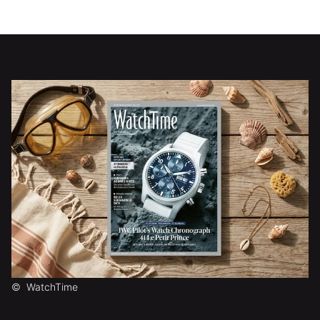
©
WatchTime