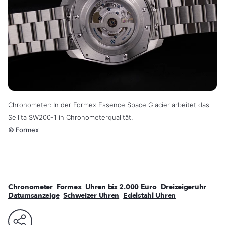
Chronometer: In der Formex Essence Space Glacier arbeitet das
Sellita SW200-1 in Chronometerqualität.
©
Formex
Chronometer
Formex
Uhren bis 2.000 Euro
Dreizeigeruhr
Datumsanzeige
Schweizer Uhren
Edelstahl Uhren