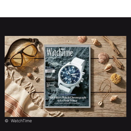
©
WatchTime