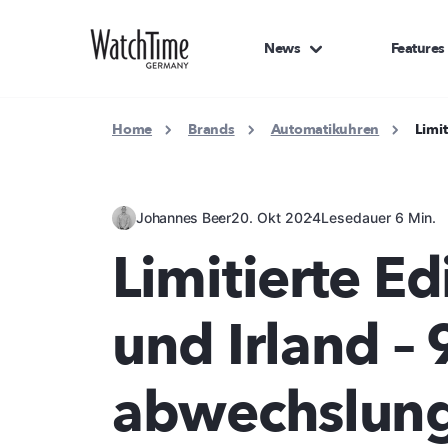
News
Features
Home
Brands
Automatikuhren
Limi
Johannes Beer
20. Okt 2024
Lesedauer 6 Min.
Limitierte E
und Irland – 
abwechslung