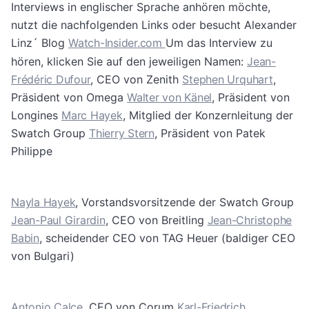
Interviews in englischer Sprache anhören möchte,
nutzt die nachfolgenden Links oder besucht Alexander
Linz´ Blog
Watch-Insider.com
Um das Interview zu
hören, klicken Sie auf den jeweiligen Namen:
Jean-
Frédéric Dufour
, CEO von Zenith
Stephen Urquhart
,
Präsident von Omega
Walter von Känel
, Präsident von
Longines
Marc Hayek
, Mitglied der Konzernleitung der
Swatch Group
Thierry Stern
, Präsident von Patek
Philippe
Nayla Hayek
, Vorstandsvorsitzende der Swatch Group
Jean-Paul Girardin
, CEO von Breitling
Jean-Christophe
Babin
, scheidender CEO von TAG Heuer (baldiger CEO
von Bulgari)
Antonio Calce
, CEO von Corum
Karl-Friedrich