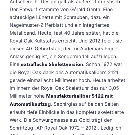
Aufsehen: Ihr Design galt als äußerst futuristisch.
Der Entwurf stammte von Gérald Genta: Eine
achteckige Lünette mit Schrauben, dazu ein
Nagelmuster-Zifferblatt und ein integriertes
Metallband.
Heute, fast 40 Jahre später, hat die
Royal Oak Kultstatus erreicht. Und 2012 feiert sie
diesen 40. Geburtstag, der für Audemars Piguet
Anlass genug ist, ein Sondermodell aufzulegen:
Eine
extraflache Skelettversion
. Schon 1972 war
die Royal Oak dank des Automatikkalibers 2121
gerade einmal acht Millimeter hoch. Heute arbeitet
im Innern der Royal Oak Skelettuhr das nur 3,05
Millimeter hohe
Manufakturkaliber 5122 mit
Automatikaufzug
. Saphirglas auf beiden Seiten
erlaubt tiefe Einblicke in das komplett skelettierte
Werk. Die Schwungmasse aus Gold trägt den
Schriftzug „AP Royal Oak 1972 – 2012“. Lediglich