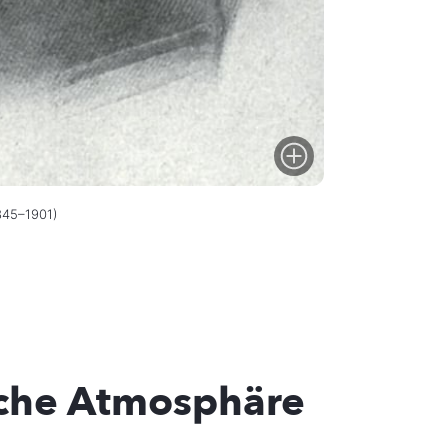
845–1901)
che Atmosphäre